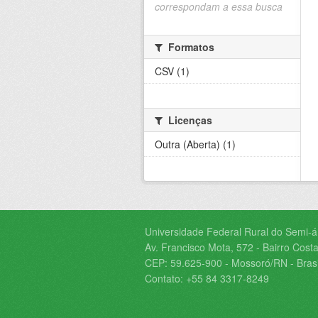
correspondam a essa busca
Formatos
CSV (1)
Licenças
Outra (Aberta) (1)
Universidade Federal Rural do Semi-
Av. Francisco Mota, 572 - Bairro Costa
CEP: 59.625-900 - Mossoró/RN - Brasi
Contato: +55 84 3317-8249