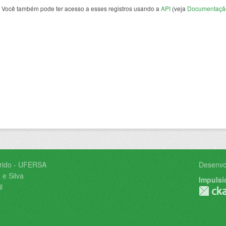
Você também pode ter acesso a esses registros usando a
API
(veja
Documentaçã
árido - UFERSA
Desenvo
 e Silva
Impulsi
l