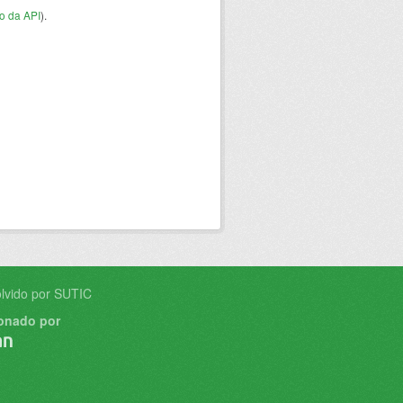
o da API
).
lvido por SUTIC
onado por