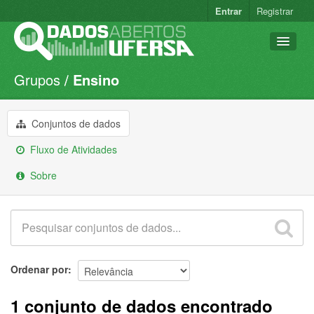
Entrar
Registrar
Grupos
Ensino
Conjuntos de dados
Organizações
Conjuntos de dados
Grupos
Fluxo de Atividades
Sobre
Sobre
Ordenar por
1 conjunto de dados encontrado