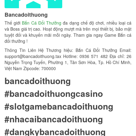
Bancadoithuong
Thế giới
Bắn Cá Đổi Thưởng
đa dạng chế độ chơi, nhiều loại cá
và Boss giá trị cao. Hoạt động mượt mà trên mọi thiết bị, bảo mật
tuyệt đối và khuyến mãi mỗi ngày. Tham gia ngay Game Bắn cá
đổi thưởng !
Thông Tin Liên Hệ Thương hiệu: Bắn Cá Đổi Thưởng Email:
support@bancadoithuong.tax Hotline: 0936 571 482 Địa chỉ: 26
Nguyễn Trọng Tuyển, Phường 1, Tân Sơn Hòa, Tp. Hồ Chí Minh,
Việt Nam Zipcode: 700000
bancadoithuong
#bancadoithuongcasino
#slotgamebancadoithuong
#nhacaibancadoithuong
#dangkybancadoithuong