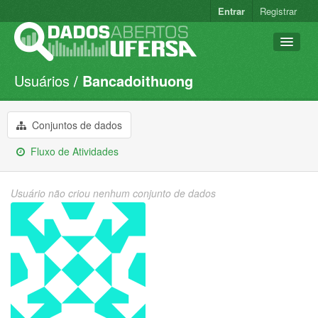
Entrar
Registrar
Usuários
Bancadoithuong
Conjuntos de dados
Organizações
Conjuntos de dados
Grupos
Fluxo de Atividades
Sobre
Usuário não criou nenhum conjunto de dados