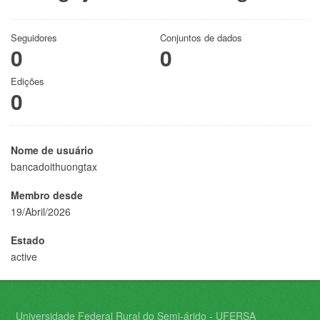
Seguidores
Conjuntos de dados
0
0
Edições
0
Nome de usuário
bancadoithuongtax
Membro desde
19/Abril/2026
Estado
active
Universidade Federal Rural do Semi-árido - UFERSA