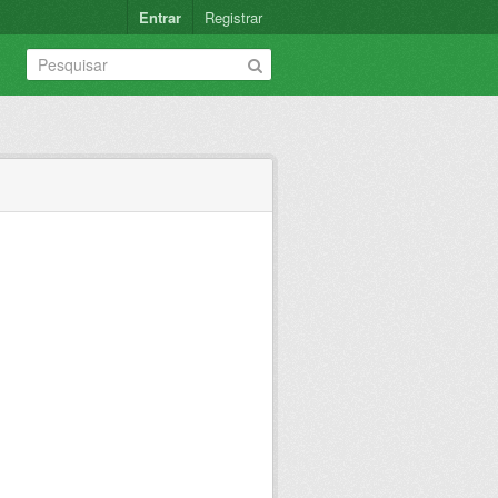
Entrar
Registrar