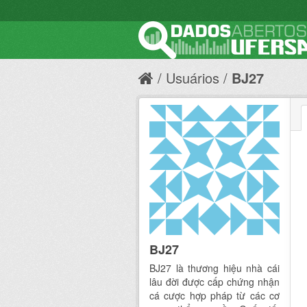
Usuários
BJ27
BJ27
BJ27 là thương hiệu nhà cái
lâu đời được cấp chứng nhận
cá cược hợp pháp từ các cơ