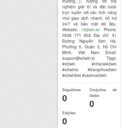
thưởng…), hướng tới trải
nghiệm giải trí và đặt cược
trực tuyến với các tính năng
như giao dịch nhanh, hỗ trợ
24/7 và bảo mật dữ liệu.
Website:
//e2win.io/
Phone:
0938 771 602 Địa chỉ: 51
Đường Nguyễn Sơn Hà,
Phường 5, Quận 3, Hồ Chí
Minh, Việt Nam Email:
support@e2win.io Tags:
#e2win #nhacaie2win
#e2winio #trangchue2win
#e2winbet #casinoe2win
Seguidores
Conjuntos de
0
dados
0
Edições
0