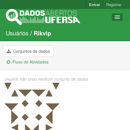
Entrar
Registrar
Usuários
Rikvip
Conjuntos de dados
Organizações
Conjuntos de dados
Grupos
Fluxo de Atividades
Sobre
Usuário não criou nenhum conjunto de dados