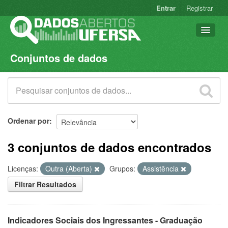
Entrar
Registrar
Conjuntos de dados
Conjuntos de dados
Organizações
Grupos
Sobre
Ordenar por
3 conjuntos de dados encontrados
Licenças:
Outra (Aberta)
Grupos:
Assistência
Filtrar Resultados
Indicadores Sociais dos Ingressantes - Graduação