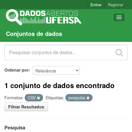
Entrar
Registrar
Conjuntos de dados
Conjuntos de dados
Organizações
Grupos
Sobre
Ordenar por
1 conjunto de dados encontrado
Formatos:
CSV
Etiquetas:
pesquisa
Filtrar Resultados
Pesquisa