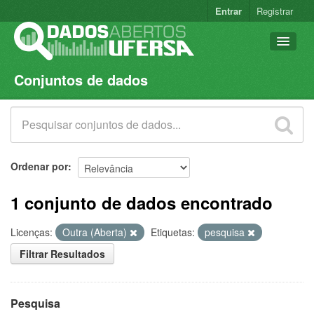
Entrar
Registrar
Conjuntos de dados
Conjuntos de dados
Organizações
Grupos
Sobre
Ordenar por
1 conjunto de dados encontrado
Licenças:
Outra (Aberta)
Etiquetas:
pesquisa
Filtrar Resultados
Pesquisa