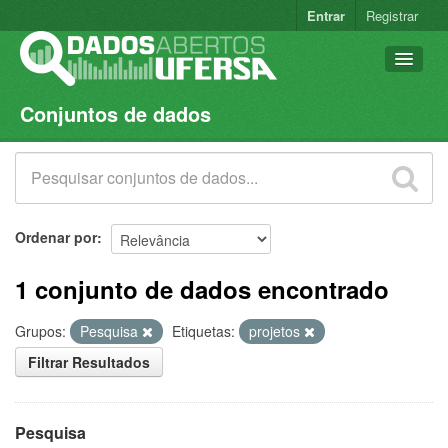
Entrar
Registrar
Conjuntos de dados
Conjuntos de dados
Organizações
Grupos
Sobre
Ordenar por
1 conjunto de dados encontrado
Grupos:
Pesquisa
Etiquetas:
projetos
Filtrar Resultados
Pesquisa