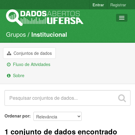
Entrar
Registrar
Grupos
Institucional
Conjuntos de dados
Organizações
Conjuntos de dados
Grupos
Fluxo de Atividades
Sobre
Sobre
Ordenar por
1 conjunto de dados encontrado