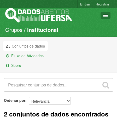
Entrar
Registrar
Grupos
Institucional
Conjuntos de dados
Organizações
Conjuntos de dados
Grupos
Fluxo de Atividades
Sobre
Sobre
Ordenar por
2 conjuntos de dados encontrados