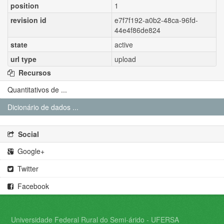
position
1
revision id
e7f7f192-a0b2-48ca-96fd-
44e4f86de824
state
active
url type
upload
Recursos
Quantitativos de ...
Dicionário de dados ...
Social
Google+
Twitter
Facebook
Universidade Federal Rural do Semi-árido - UFERSA