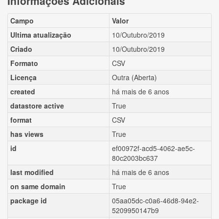
Informações Adicionais
Campo
Valor
Ultima atualização
10/Outubro/2019
Criado
10/Outubro/2019
Formato
CSV
Licença
Outra (Aberta)
created
há mais de 6 anos
datastore active
True
format
CSV
has views
True
id
ef00972f-acd5-4062-ae5c-
80c2003bc637
last modified
há mais de 6 anos
on same domain
True
package id
05aa05dc-c0a6-46d8-94e2-
5209950147b9