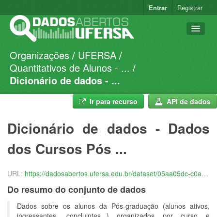
Entrar
Registrar
Organizações
UFERSA
Conjuntos de dados
Quantitativos de Alunos - ...
Organizações
Dicionário de dados - ...
Grupos
Ir para recurso
API de dados
Sobre
Dicionário de dados - Dados
dos Cursos Pós ...
URL:
https://dadosabertos.ufersa.edu.br/dataset/05aa05dc-c0a6-46d8-94e2-5209950147b9/resource/ef00972f-acd5-4062-ae5c-80c2003bc637/download/pda-ufersa-2019_2021-dicionario-de-dados-estatisticas-dos-cursos-pos-graduacao.csv
Do resumo do conjunto de dados
Dados sobre os alunos da Pós-graduação (alunos ativos,
ingressantes, concluintes,..) organizados por curso e