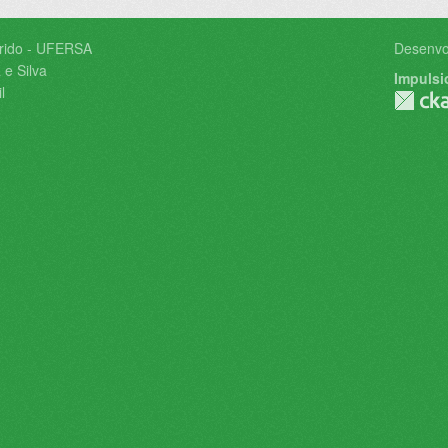
árido - UFERSA
Desenvo
 e Silva
Impulsi
l