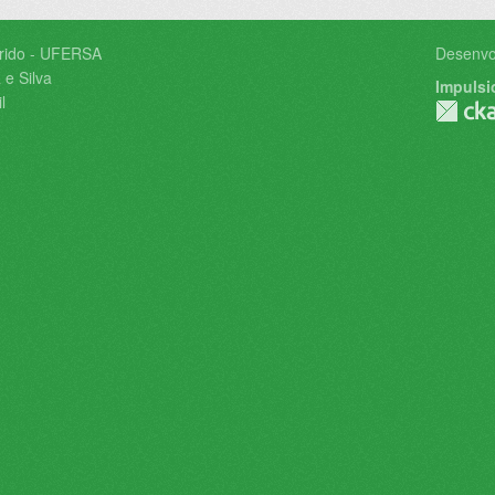
árido - UFERSA
Desenvo
 e Silva
Impulsi
l