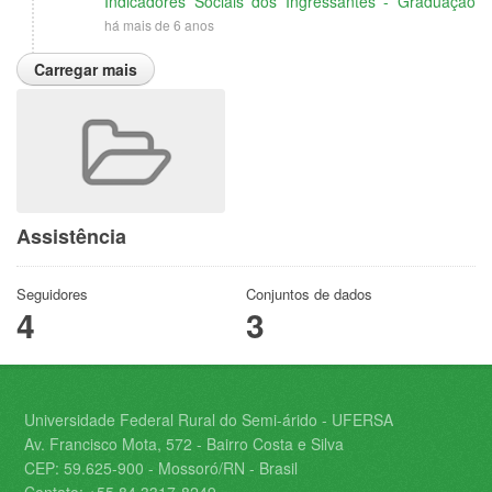
Indicadores Sociais dos Ingressantes - Graduação
há mais de 6 anos
Carregar mais
Assistência
Seguidores
Conjuntos de dados
4
3
Universidade Federal Rural do Semi-árido - UFERSA
Av. Francisco Mota, 572 - Bairro Costa e Silva
CEP: 59.625-900 - Mossoró/RN - Brasil