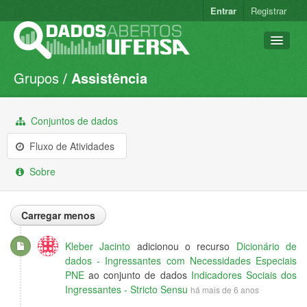
Entrar
Registrar
Grupos
Assistência
Conjuntos de dados
Organizações
Conjuntos de dados
Grupos
Fluxo de Atividades
Sobre
Sobre
Carregar menos
Kleber Jacinto
adicionou o recurso
Dicionário de
dados - Ingressantes com Necessidades Especiais
PNE
ao conjunto de dados
Indicadores Sociais dos
Ingressantes - Stricto Sensu
há mais de 6 anos