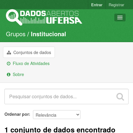
Entrar
Registrar
Grupos
Institucional
Conjuntos de dados
Organizações
Conjuntos de dados
Grupos
Fluxo de Atividades
Sobre
Sobre
Ordenar por
1 conjunto de dados encontrado