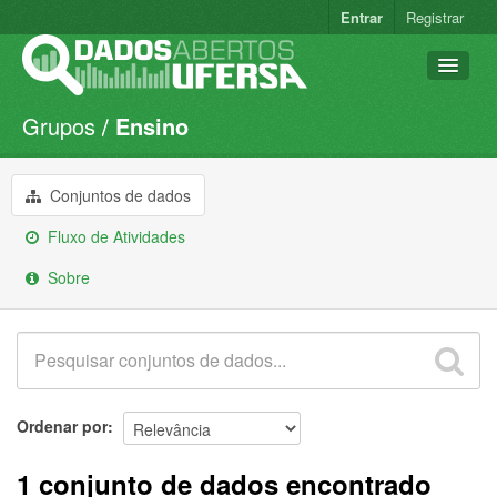
Entrar
Registrar
Grupos
Ensino
Conjuntos de dados
Organizações
Conjuntos de dados
Grupos
Fluxo de Atividades
Sobre
Sobre
Ordenar por
1 conjunto de dados encontrado