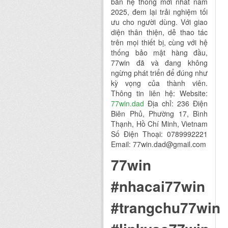
bản hệ thống mới nhất năm
2025, đem lại trải nghiệm tối
ưu cho người dùng. Với giao
diện thân thiện, dễ thao tác
trên mọi thiết bị, cùng với hệ
thống bảo mật hàng đầu,
77win đã và đang không
ngừng phát triển để đúng như
kỳ vọng của thành viên.
Thông tin liên hệ: Website:
77win.dad
Địa chỉ: 236 Điện
Biên Phủ, Phường 17, Bình
Thạnh, Hồ Chí Minh, Vietnam
Số Điện Thoại: 0789992221
Email: 77win.dad@gmail.com
77win
#nhacai77win
#trangchu77win