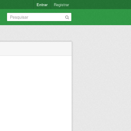
Entrar
Registrar