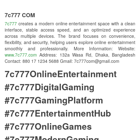
7c777 COM
7c777
creates a modern online entertainment space with a clean
interface, stable access speed, and an optimized experience
across multiple devices. The brand focuses on convenience,
flexibility, and security, helping users explore online entertainment
smoothly and professionally. More Information: Website:
www.7c777.com
Address: 132a Wasa Rd, Dhaka, Bangladesh
Contact: 880 17 1234 5688 Gmail: 7c777com@gmail.com
7c777OnlineEntertainment
#7c777DigitalGaming
#7c777GamingPlatform
#7c777EntertainmentHub
#7c777OnlineGames
#7c777ModernGaming