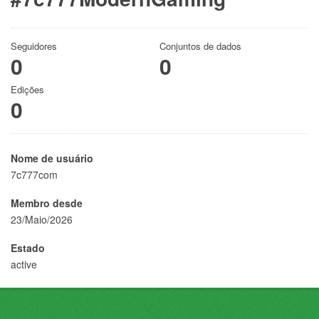
Seguidores
Conjuntos de dados
0
0
Edições
0
Nome de usuário
7c777com
Membro desde
23/Maio/2026
Estado
active