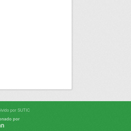
lvido por SUTIC
onado por