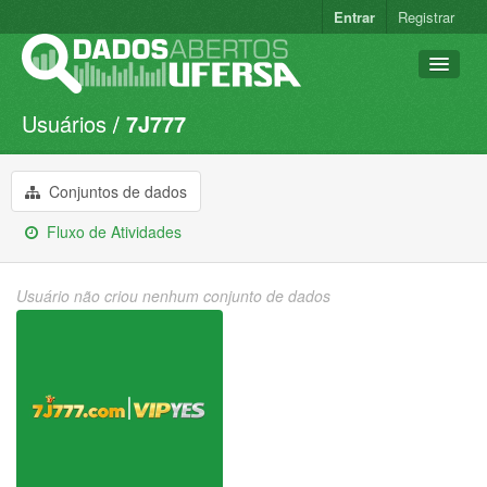
Entrar
Registrar
Usuários
7J777
Conjuntos de dados
Organizações
Conjuntos de dados
Grupos
Fluxo de Atividades
Sobre
Usuário não criou nenhum conjunto de dados