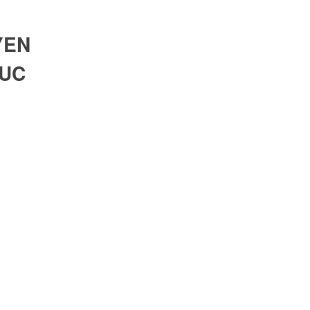
YEN
HUC