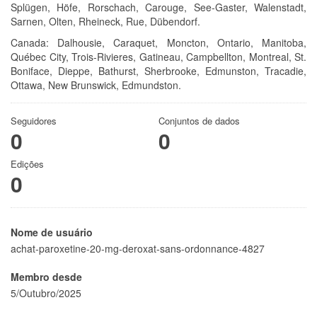
Splügen, Höfe, Rorschach, Carouge, See-Gaster, Walenstadt,
Sarnen, Olten, Rheineck, Rue, Dübendorf.
Canada: Dalhousie, Caraquet, Moncton, Ontario, Manitoba,
Québec City, Trois-Rivieres, Gatineau, Campbellton, Montreal, St.
Boniface, Dieppe, Bathurst, Sherbrooke, Edmunston, Tracadie,
Ottawa, New Brunswick, Edmundston.
Seguidores
Conjuntos de dados
0
0
Edições
0
Nome de usuário
achat-paroxetine-20-mg-deroxat-sans-ordonnance-4827
Membro desde
5/Outubro/2025