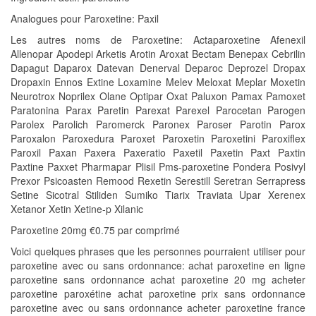
Analogues pour Paroxetine: Paxil
Les autres noms de Paroxetine: Actaparoxetine Afenexil
Allenopar Apodepi Arketis Arotin Aroxat Bectam Benepax Cebrilin
Dapagut Daparox Datevan Denerval Deparoc Deprozel Dropax
Dropaxin Ennos Extine Loxamine Melev Meloxat Meplar Moxetin
Neurotrox Noprilex Olane Optipar Oxat Paluxon Pamax Pamoxet
Paratonina Parax Paretin Parexat Parexel Parocetan Parogen
Parolex Parolich Paromerck Paronex Paroser Parotin Parox
Paroxalon Paroxedura Paroxet Paroxetin Paroxetini Paroxiflex
Paroxil Paxan Paxera Paxeratio Paxetil Paxetin Paxt Paxtin
Paxtine Paxxet Pharmapar Plisil Pms-paroxetine Pondera Posivyl
Prexor Psicoasten Remood Rexetin Serestill Seretran Serrapress
Setine Sicotral Stiliden Sumiko Tiarix Traviata Upar Xerenex
Xetanor Xetin Xetine-p Xilanic
Paroxetine 20mg €0.75 par comprimé
Voici quelques phrases que les personnes pourraient utiliser pour
paroxetine avec ou sans ordonnance: achat paroxetine en ligne
paroxetine sans ordonnance achat paroxetine 20 mg acheter
paroxetine paroxétine achat paroxetine prix sans ordonnance
paroxetine avec ou sans ordonnance acheter paroxetine france