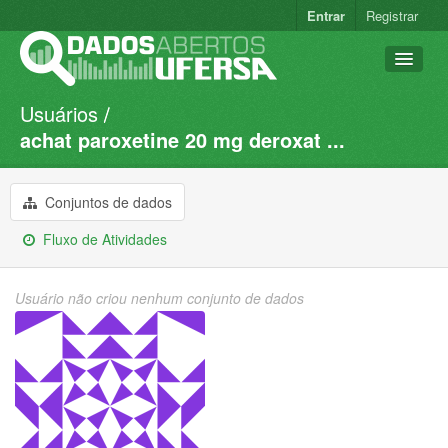
Entrar
Registrar
Usuários
Conjuntos de dados
achat paroxetine 20 mg deroxat ...
Organizações
Grupos
Conjuntos de dados
Sobre
Fluxo de Atividades
Usuário não criou nenhum conjunto de dados