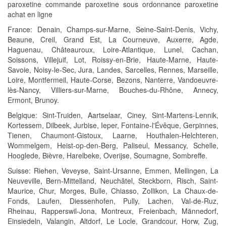
paroxetine commande paroxetine sous ordonnance paroxetine
achat en ligne
France: Denain, Champs-sur-Marne, Seine-Saint-Denis, Vichy,
Beaune, Creil, Grand Est, La Courneuve, Auxerre, Agde,
Haguenau, Châteauroux, Loire-Atlantique, Lunel, Cachan,
Soissons, Villejuif, Lot, Roissy-en-Brie, Haute-Marne, Haute-
Savoie, Noisy-le-Sec, Jura, Landes, Sarcelles, Rennes, Marseille,
Loire, Montfermeil, Haute-Corse, Bezons, Nanterre, Vandoeuvre-
lès-Nancy, Villiers-sur-Marne, Bouches-du-Rhône, Annecy,
Ermont, Brunoy.
Belgique: Sint-Truiden, Aartselaar, Ciney, Sint-Martens-Lennik,
Kortessem, Dilbeek, Jurbise, Ieper, Fontaine-l'Évêque, Gerpinnes,
Tienen, Chaumont-Gistoux, Laarne, Houthalen-Helchteren,
Wommelgem, Heist-op-den-Berg, Paliseul, Messancy, Schelle,
Hooglede, Bièvre, Harelbeke, Overijse, Soumagne, Sombreffe.
Suisse: Riehen, Veveyse, Saint-Ursanne, Emmen, Mellingen, La
Neuveville, Bern-Mittelland, Neuchâtel, Steckborn, Risch, Saint-
Maurice, Chur, Morges, Bulle, Chiasso, Zollikon, La Chaux-de-
Fonds, Laufen, Diessenhofen, Pully, Lachen, Val-de-Ruz,
Rheinau, Rapperswil-Jona, Montreux, Freienbach, Männedorf,
Einsiedeln, Valangin, Altdorf, Le Locle, Grandcour, Horw, Zug,