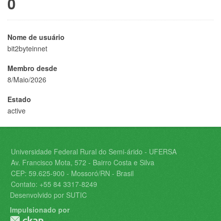
0
Nome de usuário
bit2byteinnet
Membro desde
8/Maio/2026
Estado
active
Universidade Federal Rural do Semi-árido - UFERSA
Av. Francisco Mota, 572 - Bairro Costa e Silva
CEP: 59.625-900 - Mossoró/RN - Brasil
Contato: +55 84 3317-8249
Desenvolvido por SUTIC
Impulsionado por