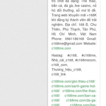
trò chơi đa dạng: Thể thao,
bắn cá, đá gà, live casino, nổ
hũ đổi thưởng, sổ mơ lô đề.
Trang web khuyến mãi +168K
khi đăng ký thành viên để trải
nghiệm. Địa chỉ: 168 Đ. Chu
Thiên, Phú Thạnh, Tân Phú,
Hồ Chí Minh, Việt Nam
Phone: 0961186168 Gmail:
c168me@gmail.com Website:
c168me.com
Hastag: #c168, #c168me,
Nhà_cái_c168, #c168mecom,
c168_com,
Thương_hiệu_c168,
c168_link
c168me.com/gioi-thieu-c168/
c168me.com/sanh-game-hot-
c168/
c168me.com/the-thao-
c168/
c168me.com/ban-ca-
c168/
c168me.com/da-ga-
c168/
c168me.com/live-