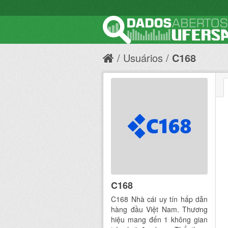
Usuários
C168
C168
C168 Nhà cái uy tín hấp dẫn
hàng đầu Việt Nam. Thương
hiệu mang đến 1 không gian