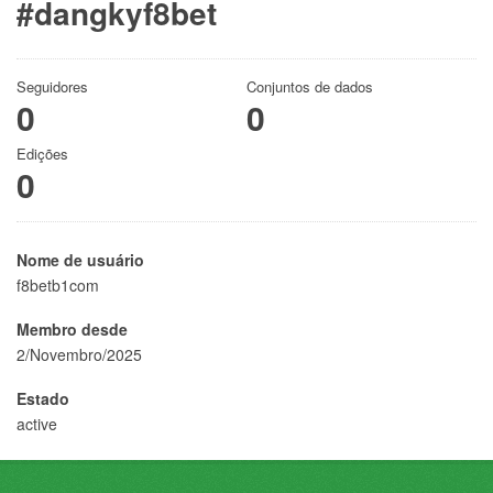
#dangkyf8bet
Seguidores
Conjuntos de dados
0
0
Edições
0
Nome de usuário
f8betb1com
Membro desde
2/Novembro/2025
Estado
active