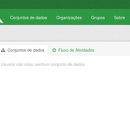
Conjuntos de dados
Organizações
Grupos
Sobre
Conjuntos de dados
Fluxo de Atividades
Usuário não criou nenhum conjunto de dados