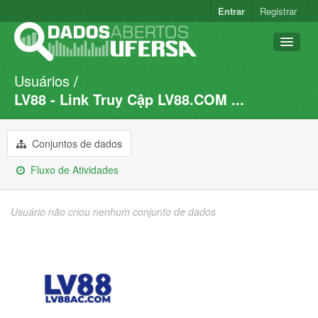
Entrar
Registrar
Usuários
Conjuntos de dados
LV88 - Link Truy Cập LV88.COM ...
Organizações
Grupos
Conjuntos de dados
Sobre
Fluxo de Atividades
Usuário não criou nenhum conjunto de dados