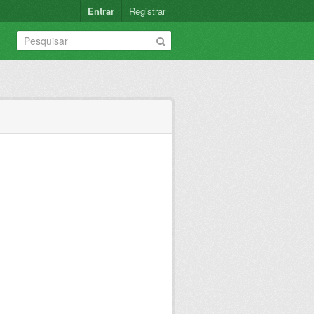
Entrar
Registrar