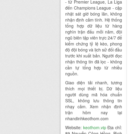
- từ Premier League, La Liga
đến Champions League - cập
nhật sát giờ bóng lăn, không
nhận định cảm tính. Hệ thống
tổng hợp dữ liệu từ hàng
nghìn trận đấu mỗi năm, đội
ngũ biên tập viên trực 24/7 để
kiểm chứng tỷ lệ kèo, phong
độ đội bóng và lịch sử đối đầu
trước khi xuất bản. Người đọc
nhận thông tin đã lọc - không
cần tự tổng hợp từ nhiều
nguồn.
Giao diện tải nhanh, tương
thích mọi thiết bị. Dữ liệu
người dùng mã hóa chuẩn
SSL, không lưu thông tin
nhạy cảm. Xem nhận định
trận hôm nay tại
nhandinhkeothom.com
Website:
keothom.vip
Địa chỉ:
89 Nguyễn Công Hồng, Bình