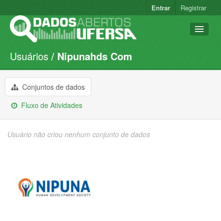
Entrar
Registrar
Usuários
Nipunahds Com
Conjuntos de dados
Organizações
Conjuntos de dados
Grupos
Fluxo de Atividades
Sobre
Usuário não criou nenhum conjunto de dados