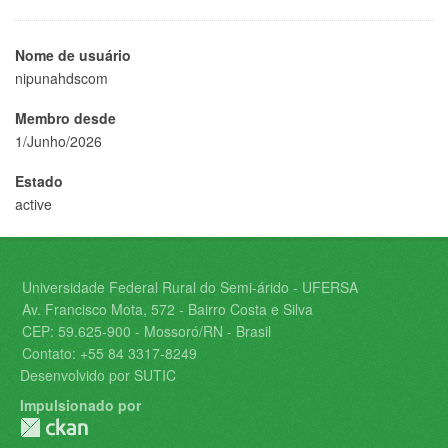
Nome de usuário
nipunahdscom
Membro desde
1/Junho/2026
Estado
active
Universidade Federal Rural do Semi-árido - UFERSA
Av. Francisco Mota, 572 - Bairro Costa e Silva
CEP: 59.625-900 - Mossoró/RN - Brasil
Contato: +55 84 3317-8249
Desenvolvido por SUTIC
Impulsionado por