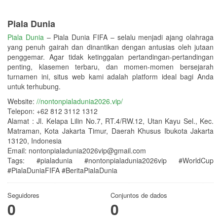
Piala Dunia
Piala Dunia
– Piala Dunia FIFA – selalu menjadi ajang olahraga
yang penuh gairah dan dinantikan dengan antusias oleh jutaan
penggemar. Agar tidak ketinggalan pertandingan-pertandingan
penting, klasemen terbaru, dan momen-momen bersejarah
turnamen ini, situs web kami adalah platform ideal bagi Anda
untuk terhubung.
Website:
//nontonpialadunia2026.vip/
Telepon: +62 812 3112 1312
Alamat : Jl. Kelapa Lilin No.7, RT.4/RW.12, Utan Kayu Sel., Kec.
Matraman, Kota Jakarta Timur, Daerah Khusus Ibukota Jakarta
13120, Indonesia
Email: nontonpialadunia2026vip@gmail.com
Tags: #pialadunia #nontonpialadunia2026vip #WorldCup
#PialaDuniaFIFA #BeritaPialaDunia
Seguidores
Conjuntos de dados
0
0