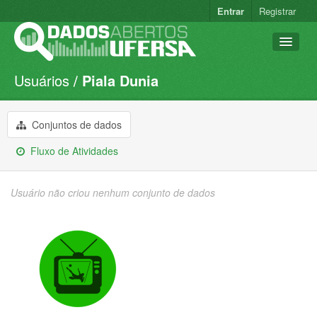
Entrar
Registrar
Usuários
Piala Dunia
Conjuntos de dados
Organizações
Conjuntos de dados
Grupos
Fluxo de Atividades
Sobre
Usuário não criou nenhum conjunto de dados