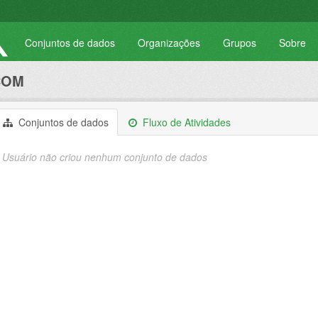
Conjuntos de dados
Organizações
Grupos
Sobre
COM
Conjuntos de dados
Fluxo de Atividades
Usuário não criou nenhum conjunto de dados