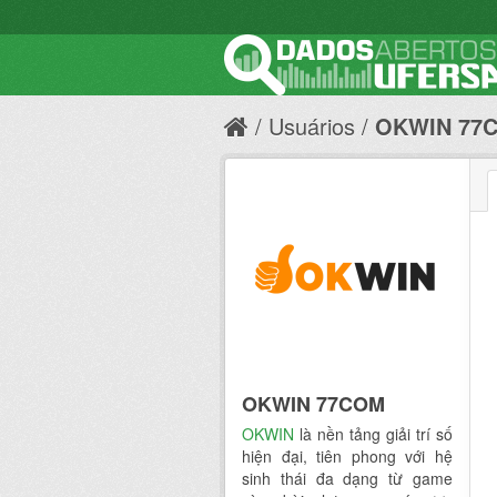
Usuários
OKWIN 77
OKWIN 77COM
OKWIN
là nền tảng giải trí số
hiện đại, tiên phong với hệ
sinh thái đa dạng từ game