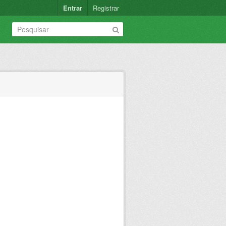
Entrar
Registrar