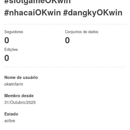
#nhacaiOKwin #dangkyOKwin
Seguidores
Conjuntos de dados
0
0
Edições
0
Nome de usuário
okwinfarm
Membro desde
31/Outubro/2025
Estado
active