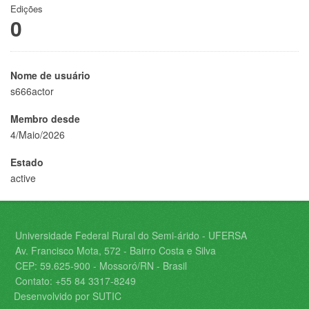
Edições
0
Nome de usuário
s666actor
Membro desde
4/Maio/2026
Estado
active
Universidade Federal Rural do Semi-árido - UFERSA
Av. Francisco Mota, 572 - Bairro Costa e Silva
CEP: 59.625-900 - Mossoró/RN - Brasil
Contato: +55 84 3317-8249
Desenvolvido por SUTIC