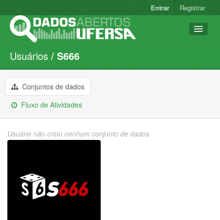
Entrar
Registrar
Usuários
S666
Conjuntos de dados
Organizações
Conjuntos de dados
Grupos
Fluxo de Atividades
Sobre
Usuário não criou nenhum conjunto de dados