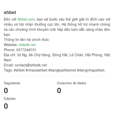
shbet
Đến với
Shbet.com
, bạn sẽ bước vào thế giới giải trí đỉnh cao với
nhiều cơ hội nhận thưởng cực lớn. Hệ thống hỗ trợ nhanh chóng
và các chương trình khuyến mãi hấp dẫn luôn sẵn sàng chào đón
bạn.
Thông tin liên hệ chính thức:
Website:
shbetk.net
Phone: 0377248721
Địa chỉ: 33 Ng. 96 Chợ Hàng, Đông Hải, Lê Chân, Hải Phòng, Việt
Nam
Email: contact@shbetk.net
Tags: #shbet #nhacaishbet #dangkyshbetnet #dangnhapshbet.
Seguidores
Conjuntos de dados
0
0
Edições
0