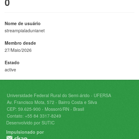
0
Nome de usuário
streampialadunianet
Membro desde
27/Maio/2026
Estado
active
Universidade Federal Rural do Semi-árido - UFERSA
Av. Francisco Mota, 572 - Bairro Costa e Silva
CEP: 59.625-900 - Mossoró/RN - Brasil
Contato: +55 84 3317-8249
Desenvolvido por SUTIC
Impulsionado por