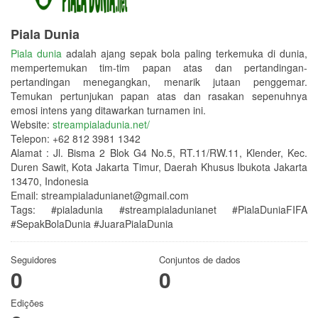
Piala Dunia
Piala dunia
adalah ajang sepak bola paling terkemuka di dunia,
mempertemukan tim-tim papan atas dan pertandingan-
pertandingan menegangkan, menarik jutaan penggemar.
Temukan pertunjukan papan atas dan rasakan sepenuhnya
emosi intens yang ditawarkan turnamen ini.
Website:
streampialadunia.net/
Telepon: +62 812 3981 1342
Alamat : Jl. Bisma 2 Blok G4 No.5, RT.11/RW.11, Klender, Kec.
Duren Sawit, Kota Jakarta Timur, Daerah Khusus Ibukota Jakarta
13470, Indonesia
Email: streampialadunianet@gmail.com
Tags: #pialadunia #streampialadunianet #PialaDuniaFIFA
#SepakBolaDunia #JuaraPialaDunia
Seguidores
Conjuntos de dados
0
0
Edições