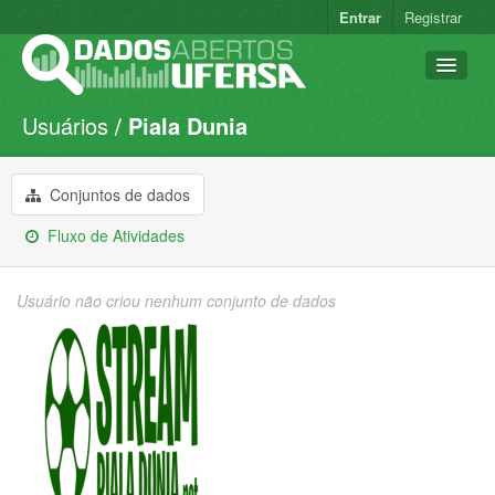
Entrar
Registrar
Usuários
Piala Dunia
Conjuntos de dados
Organizações
Conjuntos de dados
Grupos
Fluxo de Atividades
Sobre
Usuário não criou nenhum conjunto de dados