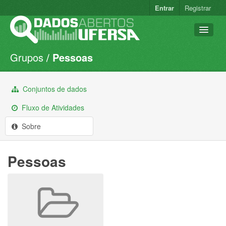
Entrar
Registrar
Grupos
Pessoas
Conjuntos de dados
Organizações
Conjuntos de dados
Grupos
Fluxo de Atividades
Sobre
Sobre
Pessoas